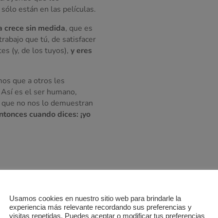
sólo están en las películas.
a crece sin medida
, que es
trabajo que tú, de satisfacer
es (y, de los tuyos),
y eres
os que a otros les
 Así es el ser humano,
a que no nos lo demuestran
ntonces cuando dices: ¡yo
Cuando
ves el producto, sabes que es l
Usamos cookies en nuestro sitio web para brindarle la
presupuesto y te das cuenta de que, aun
experiencia más relevante recordando sus preferencias y
empresa va a crecer. Y no te decepcion
visitas repetidas. Puedes aceptar o modificar tus preferencias