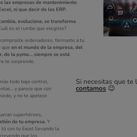
os las empresas de mantenimiento
Excel, ni que decir de los ERP.
 cambia, evoluciona, se transforma
.
Cuál es el rumbo que elegiste?
, compraste ordenadores, formaste a tu
de que
en el mundo de la empresa, del
, de la pyme… siempre se está
re te sorprende.
Si necesitas que te 
ías todo bajo control,
contamos
😉
entas… y parece que con
iedo, y no te apetece
ueran superhéroes,
stión de tu empresa.
Y
 tú con tu Excel llevando la
… creyendo que los