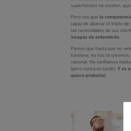
superhéroes no existen, que 
Pero ves que
la competenci
capaz de abarcar el triple de 
las necesidades de sus client
incapaz de entenderlo
.
Parece que hasta que no vem
funciona, no nos lo creemos.
racional. No confiamos hast
(pero nunca es tarde).
Y es e
quiero probarlo!