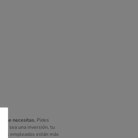
o que necesitas.
Pides
que sea una inversión, tu
a. Tus empleados están más