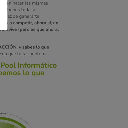
empo en hacer las mismas
que tienes toda la
 capaz de generarte
zas a competir, ahora sí, en
brevive (pero es que ahora,
 ACCIÓN, y sabes lo que
 y no que te la cuenten…
Pool Informático
abemos lo que