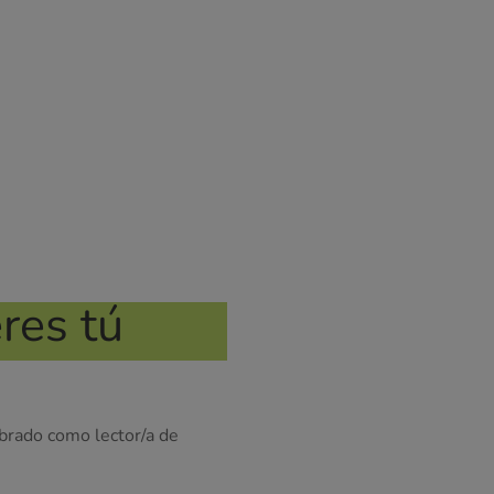
res tú
brado como lector/a de