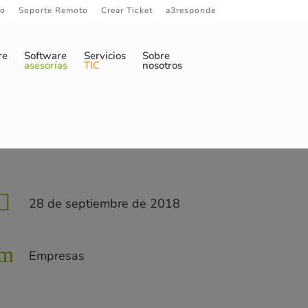
to
Soporte Remoto
Crear Ticket
a3responde
re
Software
Servicios
Sobre
asesorías
TIC
nosotros
esa

28 de septiembre de 2018
m
Empresas