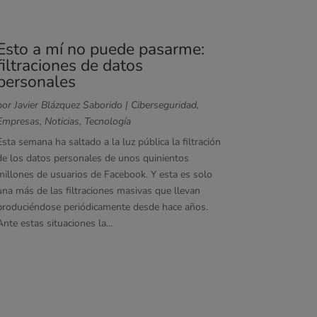
Esto a mí no puede pasarme:
filtraciones de datos
personales
por
Javier Blázquez Saborido
|
Ciberseguridad
,
Empresas
,
Noticias
,
Tecnología
Esta semana ha saltado a la luz pública la filtración
de los datos personales de unos quinientos
millones de usuarios de Facebook. Y esta es solo
una más de las filtraciones masivas que llevan
produciéndose periódicamente desde hace años.
Ante estas situaciones la...