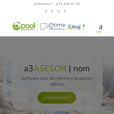
¿Hablamos?
91 428 02 40
a3
ASESOR
| nom
Software líder de nómina y la gestión
laboral
¿Hablamos?