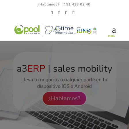
¿Hablamos?
91 428 02 40
a3
ERP
| sales mobility
Lleva tu negocio a cualquier parte en tu
dispositivo IOS o Android
¿Hablamos?