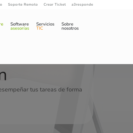
to
Soporte Remoto
Crear Ticket
a3responde
re
Software
Servicios
Sobre
asesorías
TIC
nosotros
n
desempeñar tus tareas de forma