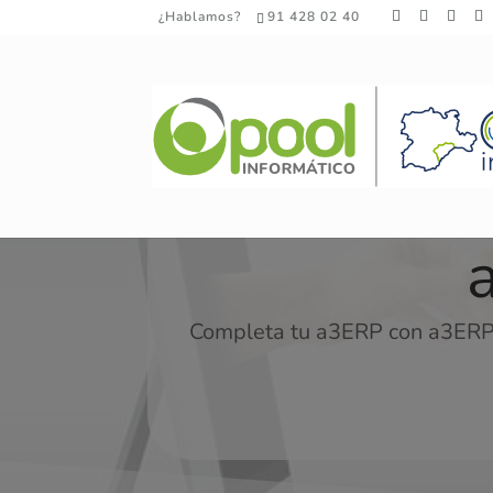
¿Hablamos?
91 428 02 40
Completa tu a3ERP con a3ERP |