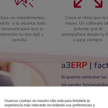
ctura sin impedimentos.
Crece al ritmo que tú 
ndrás a tu alcance todo
haces. Un software t
o necesario para que la
potente que te
cturación no sea ágil y
acompañará desde tu in
sencilla.
y para siempre.
a3
ERP
| fac
Si quieres controlar la
sin perder funcionalida
a3ERP | facturación es 
Usamos cookies en nuestro sitio web para brindarle la
¿Hablamos?
experiencia más relevante recordando sus preferencias y