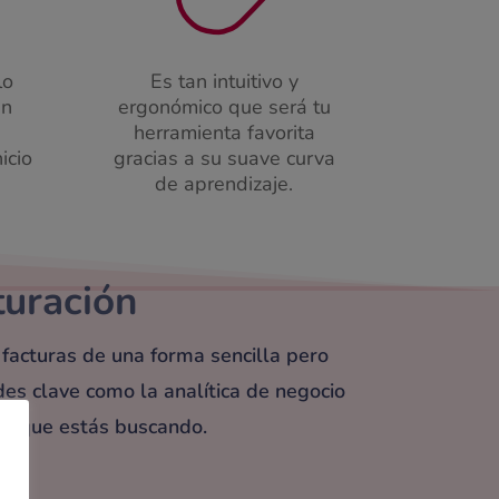
lo
Es tan intuitivo y
an
ergonómico que será tu
herramienta favorita
icio
gracias a su suave curva
de aprendizaje.
turación
s facturas de una forma sencilla pero
des clave como la analítica de negocio
lo que estás buscando.