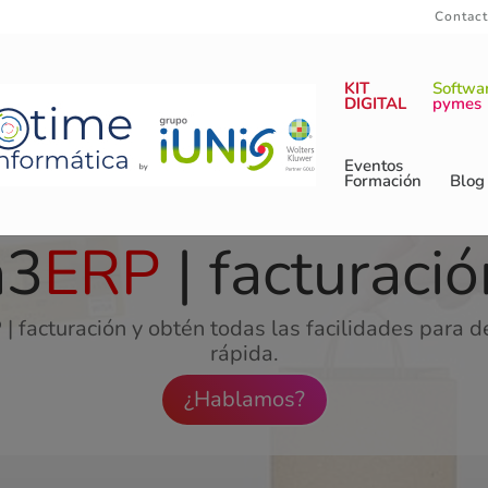
Contac
KIT
Softwa
DIGITAL
pymes
Eventos
Formación
Blog
a3
ERP
| facturació
 facturación y obtén todas las facilidades para 
rápida.
¿Hablamos?