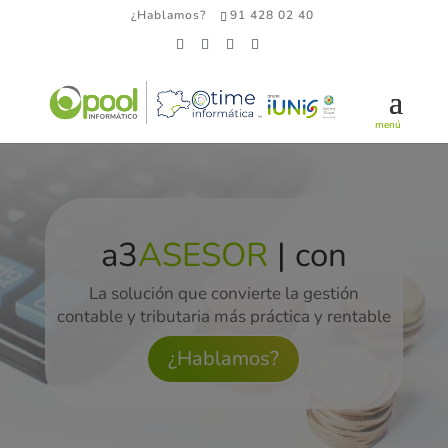
¿Hablamos?
91 428 02 40
a3
ASESOR
| con
La solución que convierte la gestión
contable y tributaria más práctica y rentable
¿Hablamos?