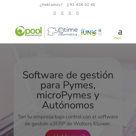
¿Hablamos?
91 428 02 40
Software de gestión
para Pymes,
microPymes y
Autónomos
Ten tu empresa bajo control con el software
de gestión a3ERP de Wolters Kluwer.