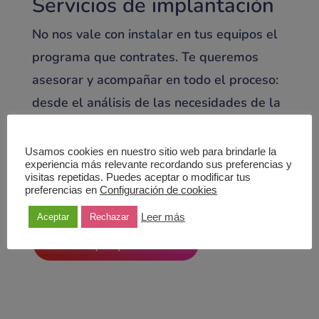
Servicios de implantación
No nos vale con instalar en tus equipos el
programa que contrates. Te queremos
asesorar y acompañar en todo el proceso:
desde el análisis de las necesidades de la
empresa, pasando por su desarrollo,
despliegue, formación, incluyendo soporte
Usamos cookies en nuestro sitio web para brindarle la
experiencia más relevante recordando sus preferencias y
técnico y si necesitas más, actualizaremos
visitas repetidas. Puedes aceptar o modificar tus
preferencias en
Configuración de cookies
tu sistema.
Leer más
Aceptar
Rechazar
a3ERP | implantación