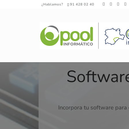
¿Hablamos?
91 428 02 40
Softwar
Incorpora tu software para 