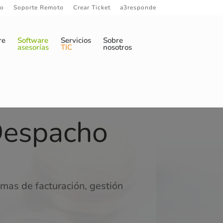
to
Soporte Remoto
Crear Ticket
a3responde
re
Software
Servicios
Sobre
asesorías
TIC
nosotros
Despacho
amas de facturación, gestión