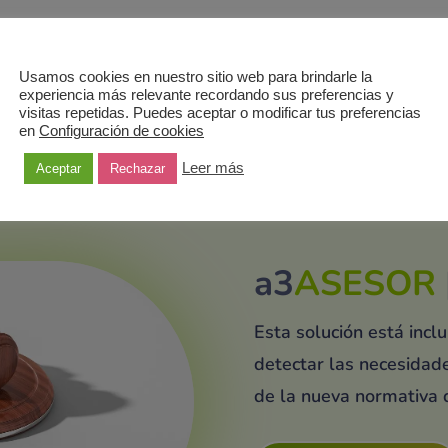
iones Electrónicas
Usamos cookies en nuestro sitio web para brindarle la
experiencia más relevante recordando sus preferencias y
visitas repetidas. Puedes aceptar o modificar tus preferencias
en
Configuración de cookies
Leer más
Aceptar
Rechazar
a3
ASESOR
Esta solución está inc
detectar las necesidade
de la nueva normativa