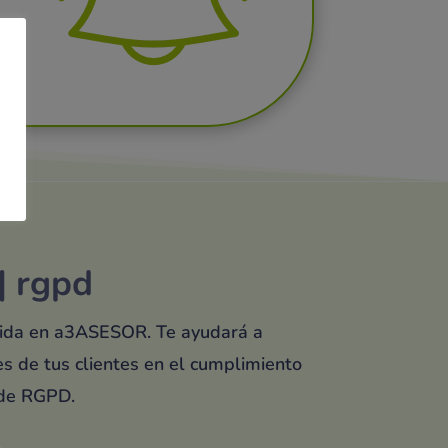
| rgpd
luida en a3ASESOR. Te
ayudará a
s de tus clientes en el cumplimiento
 de RGPD.