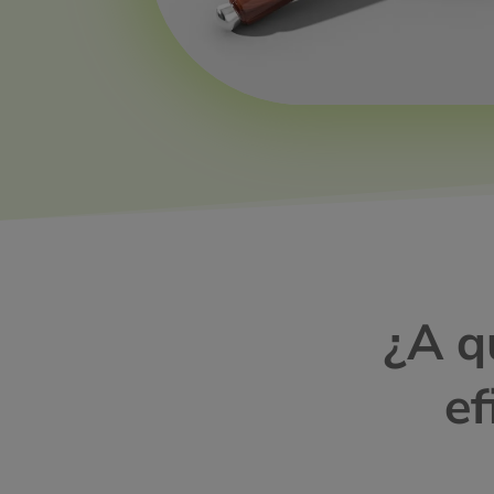
¿A q
ef