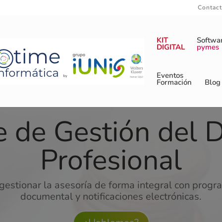
Contac
KIT
Softwa
DIGITAL
pymes
Eventos
Formación
Blog
e de Gestión del 
Profesional
gestionar la asesoría de forma integral con progr
documental y notificaciones electrónicas.