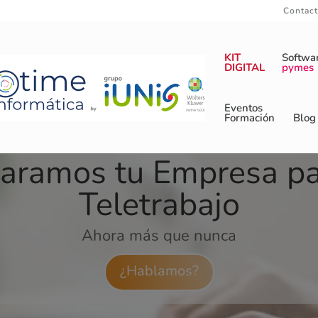
Contac
KIT
Softwa
DIGITAL
pymes
Eventos
Formación
Blog
aramos tu Empresa pa
Teletrabajo
Ahora más que nunca
¿Hablamos?