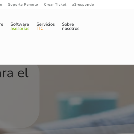
to
Soporte Remoto
Crear Ticket
a3responde
re
Software
Servicios
Sobre
asesorías
TIC
nosotros
ra el