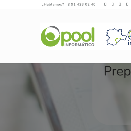
¿Hablamos?
91 428 02 40
Prep