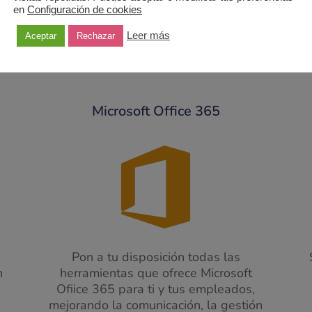
en
Configuración de cookies
Leer más
Aceptar
Rechazar
Soluciones que proponemos para ti
Microsoft Office 365
Pon a tu disposición todas las
n
herramientas que ofrece Microsoft
Ofiice 365 para ti y tus empleados,
mejorando la comunicación, la gestión