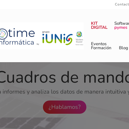
Contac
KIT
Softwa
DIGITAL
pymes
Eventos
Formación
Blog
Cuadros de mand
 informes y analiza los datos de manera intuitiva y
¿Hablamos?