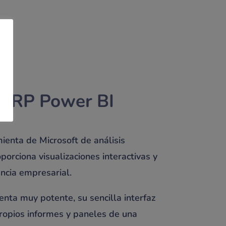
3ERP Power BI
ienta de Microsoft de análisis
orciona visualizaciones interactivas y
ncia empresarial.
nta muy potente, su sencilla interfaz
propios informes y paneles de una