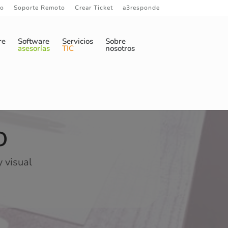
to
Soporte Remoto
Crear Ticket
a3responde
re
Software
Servicios
Sobre
asesorías
TIC
nosotros
o
 visual