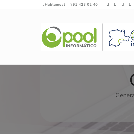
¿Hablamos?
91 428 02 40
Genera