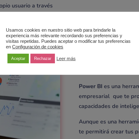
opio usuario a través
Usamos cookies en nuestro sitio web para brindarle la
experiencia más relevante recordando sus preferencias y
visitas repetidas. Puedes aceptar o modificar tus preferencias
en
Configuración de cookies
Conector a
Leer más
Aceptar
Rechazar
Power BI
es una herram
empresarial que te prop
capacidades de intelige
Aunque es una herramie
te permitirá crear tus 