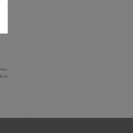
 LDBD
En él
amos
e la