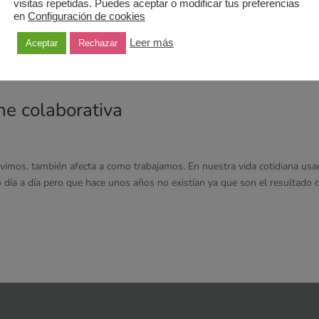
visitas repetidas. Puedes aceptar o modificar tus preferencias
en
Configuración de cookies
yuno de Trabajo para Directivos que organizamos con Cámara Certifica y
el Club Cámara de la Cámara de Comercio Madrid y tuvo aforo completo. 
Leer más
Aceptar
Rechazar
ne colaborativa
ivimos, también afecta a como trabajamos. En nuestra vida cotidiana us
 día a día pero que hace unos años no existían ya que son el resultado d