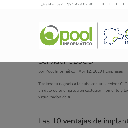
¿Hablamos?
91 428 02 40
Servidor CLOUD
por
Pool Informático
|
Abr 12, 2019
|
Empresas
Traslada tu negocio a la nube con un servidor CLOU
un dato de tu empresa en cualquier momento y l
virtualización de tu...
Las 10 ventajas de implan