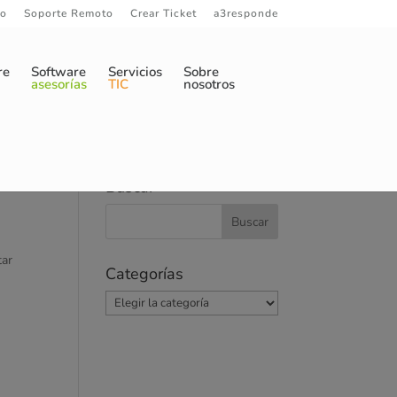
to
Soporte Remoto
Crear Ticket
a3responde
re
Software
Servicios
Sobre
asesorías
TIC
nosotros
Buscar
tar
Categorías
Categorías