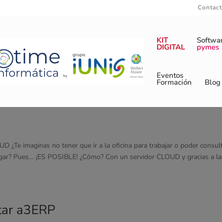
Contac
KIT
Softwa
DIGITAL
pymes
Eventos
Formación
Blog
D ¿Te imaginas no tener que ir a la oficina para trabajar o poder consul
ugar? Pues… ¡ES POSIBLE! ¿Cómo? Con un servidor CLOUD y gracias a la
tar a3ERP