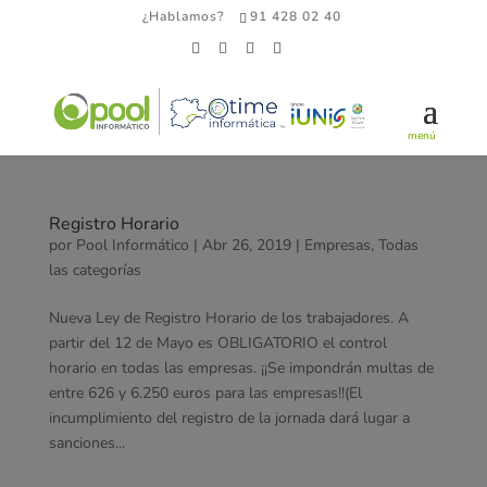
¿Hablamos?
91 428 02 40
Registro Horario
por
Pool Informático
|
Abr 26, 2019
|
Empresas
,
Todas
las categorías
Nueva Ley de Registro Horario de los trabajadores. A
partir del 12 de Mayo es OBLIGATORIO el control
horario en todas las empresas. ¡¡Se impondrán multas de
entre 626 y 6.250 euros para las empresas!!(El
incumplimiento del registro de la jornada dará lugar a
sanciones...