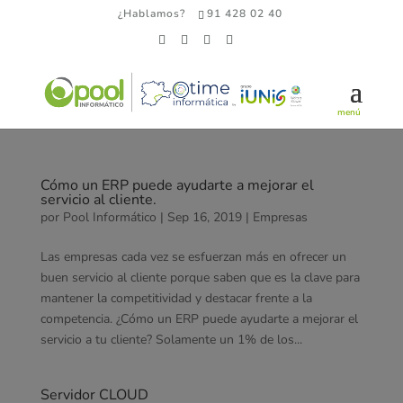
¿Hablamos?
91 428 02 40
Cómo un ERP puede ayudarte a mejorar el
servicio al cliente.
por
Pool Informático
|
Sep 16, 2019
|
Empresas
Las empresas cada vez se esfuerzan más en ofrecer un
buen servicio al cliente porque saben que es la clave para
mantener la competitividad y destacar frente a la
competencia. ¿Cómo un ERP puede ayudarte a mejorar el
servicio a tu cliente? Solamente un 1% de los...
Servidor CLOUD