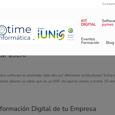
Contac
KIT
Softwa
DIGITAL
pymes
Eventos
Formación
Blog
tar a3ERP
ro software es premiado cada año por diferentes instituciones? Entre e
 estas alturas ya sabes que es un ERP. Así que te vamos a contar 10 ven
sformación Digital de tu Empresa