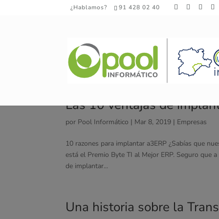
¿Hablamos?
91 428 02 40
Las 10 ventajas de implan
por
Pool Informático
|
Mar 8, 2019
|
Empresas
10 razones para implantar a3ERP ¿Sabías que nuest
está el Premio Byte TI al Mejor ERP. Seguro que a
de implantar...
Una historia sobre la Tran