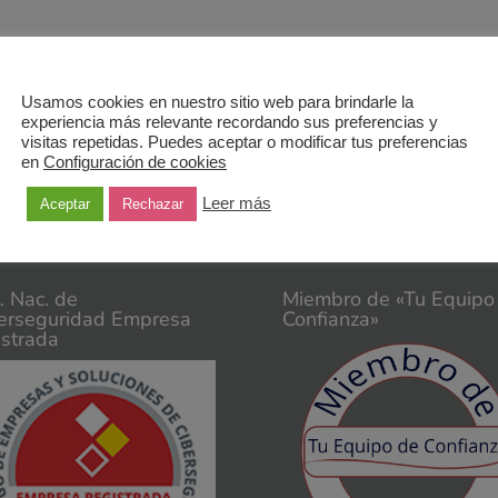
 post al que estás acostumbrado como lector/a de nuestro blog. Este es 
 compartir ahora, dejando el calendario de contenidos a un lado, porque
Usamos cookies en nuestro sitio web para brindarle la
experiencia más relevante recordando sus preferencias y
visitas repetidas. Puedes aceptar o modificar tus preferencias
en
Configuración de cookies
Leer más
Aceptar
Rechazar
t. Nac. de
Miembro de «Tu Equipo
erseguridad Empresa
Confianza»
istrada