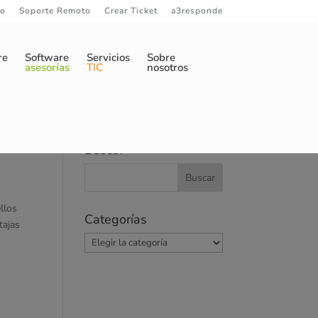
to
Soporte Remoto
Crear Ticket
a3responde
re
Software
Servicios
Sobre
asesorías
TIC
nosotros
Buscar
llos
Categorías
tajas
Categorías