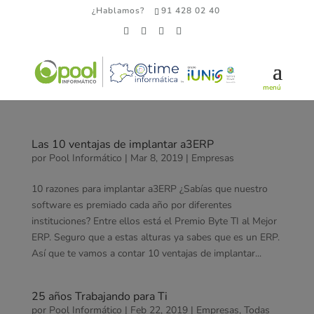
¿Hablamos?
91 428 02 40
Las 10 ventajas de implantar a3ERP
por
Pool Informático
|
Mar 8, 2019
|
Empresas
10 razones para implantar a3ERP ¿Sabías que nuestro
software es premiado cada año por diferentes
instituciones? Entre ellos está el Premio Byte TI al Mejor
ERP. Seguro que a estas alturas ya sabes que es un ERP.
Así que te vamos a contar 10 ventajas de implantar...
25 años Trabajando para Ti
por
Pool Informático
|
Feb 22, 2019
|
Empresas
,
Todas