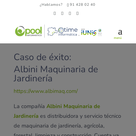
¿Hablamos?
91 428 02 40
Caso de éxito:
Albini Maquinaria de
Jardinería
https://www.albimaq.com/
La compañía
A
lbini Maquinaria de
Jardinería
es distribuidora y servicio técnico
de maquinaria de jardinería, agrícola,
forestal, limpieza y construcción. Cuenta ya