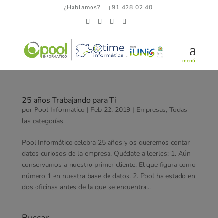
¿Hablamos?
91 428 02 40
25 años Trabajando para Ti
por
Pool Informático
|
Feb 22, 2019
|
Empresas
,
Todas
las categorías
Pool Informático celebra 25 años y os queremos contar
datos curiosos de la empresa. Quédate a leerlos: 1. Aún
conservamos a nuestro primer cliente. El que figura como
número 1 en nuestra base de datos. 2. Pool ha estado en
dos oficinas antes de la que se encuentra...
Buscar